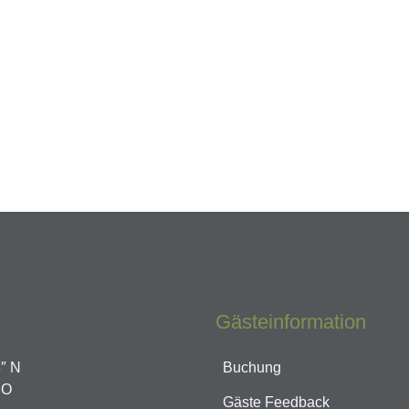
Gästeinformation
8″ N
Buchung
 O
Gäste Feedback